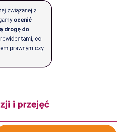
ej związanej z
magamy
ocenić
ą drogę do
 rewidentami, co
ędem prawnym czy
ji i przejęć