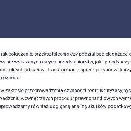
 jak połączenie, przekształcenie czy podział spółek dążące 
bywanie wskazanych całych przedsiębiorstw, jak i pojedyn
ontrolnych udziałów. Transformacje spółek przynoszą korzy
trożności.
akresie przeprowadzenia czynności restrukturyzacyjnych 
wadzeniu wewnętrznych procedur prawnohandlowych wymagan
zeprowadzamy również dogłębną analizę skutków podatkow