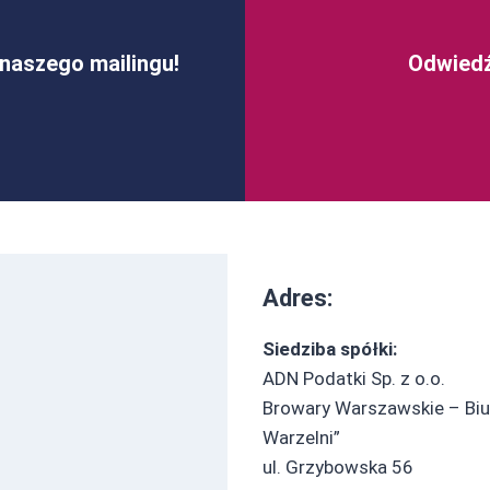
naszego mailingu!
Odwiedź
Adres:
Siedziba spółki:
ADN Podatki Sp. z o.o.
Browary Warszawskie – Biu
Warzelni”
ul. Grzybowska 56