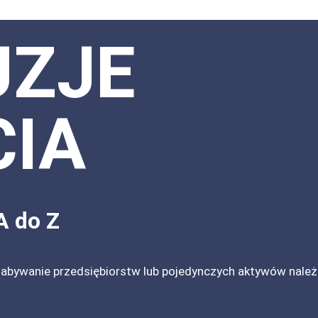
UZJE
CIA
A do Z
z nabywanie przedsiębiorstw lub pojedynczych aktywów nal