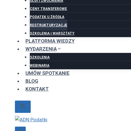
ULGI I ZWOLNIENIA
CENY TRANSFEROWE
PODATEK U ŹRÓDŁA
RESTRUKTURYZACJE
SZKOLENIA I WARSZTATY
PLATFORMA WIEDZY
WYDARZENIA
SZKOLENIA
WEBINARIA
UMÓW SPOTKANIE
BLOG
KONTAKT