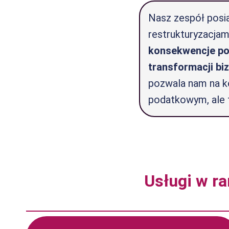
Nasz zespół posia
restrukturyzacjam
konsekwencje po
transformacji bi
pozwala nam na k
podatkowym, ale 
Usługi w ra