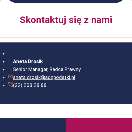
Skontaktuj się z nami
Aneta Drosik
Senior Manager, Radca Prawny
aneta.drosik@adnpodatki.pl
(22) 208 28 88