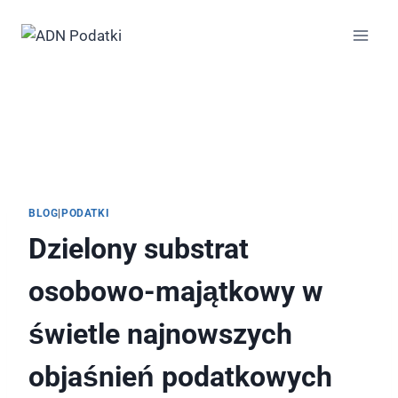
Przejdź
do
treści
BLOG
|
PODATKI
Dzielony substrat
osobowo-majątkowy w
świetle najnowszych
objaśnień podatkowych