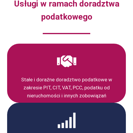
Usługi w ramach doradztwa
podatkowego
Stałe i doraźne doradztwo podatkowe w
zakresie PIT, CIT, VAT, PCC, podatku od
nieruchomości i innych zobowiązań